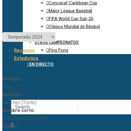
Concacaf Caribbean Cup
Major League Baseball
FIFA World Cup Sub-20
Clásico Mundial de Béisbol
OTROS CAMPEONATOS
Resumen
Ping Pong
Estadística
EN DIRECTO
Nombre:
Chris
Apellidos:
Sánchez (Tontin)
Nombre corto:
Chris Sánchez (Tontin)
Equipo: