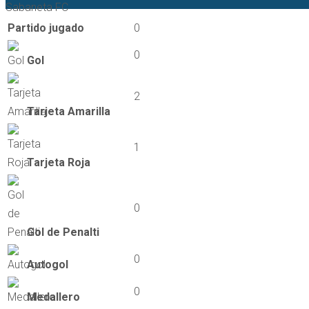
Sabaneta FC
Partido jugado
0
0
Gol
2
Tarjeta Amarilla
1
Tarjeta Roja
0
Gol de Penalti
0
Autogol
0
Medallero