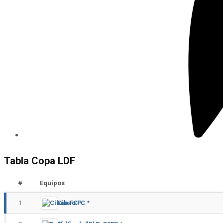
Tabla Copa LDF
#
Equipos
1
Cibao FC *