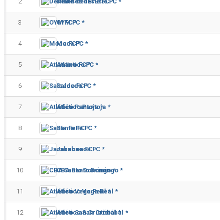
2
Delfines del Este FC *
3
OYM FC *
4
Moca FC *
5
Atlántico FC *
6
Salcedo FC *
7
Atlético Pantoja *
8
Santa Fe FC *
9
Jarabacoa FC *
10
CBA Santo Domingo *
11
Atlético Vega Real *
12
Atlético San Cristóbal *