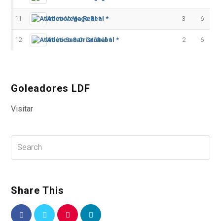
11
Atlético Vega Real *
3
6
12
Atlético San Cristóbal *
2
6
Goleadores LDF
Visitar
Share This