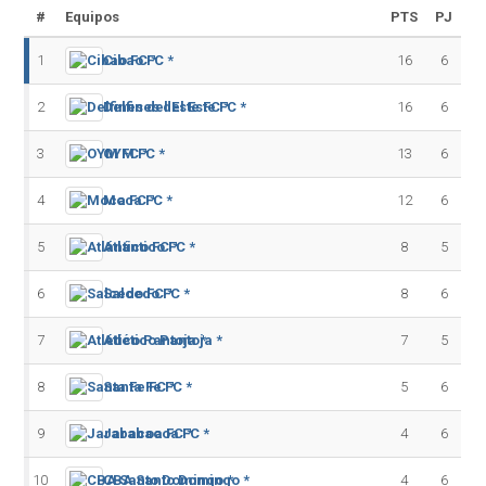
#
Equipos
PTS
PJ
1
Cibao FC *
16
6
2
Delfines del Este FC *
16
6
3
OYM FC *
13
6
4
Moca FC *
12
6
5
Atlántico FC *
8
5
6
Salcedo FC *
8
6
7
Atlético Pantoja *
7
5
8
Santa Fe FC *
5
6
9
Jarabacoa FC *
4
6
10
CBA Santo Domingo *
4
6