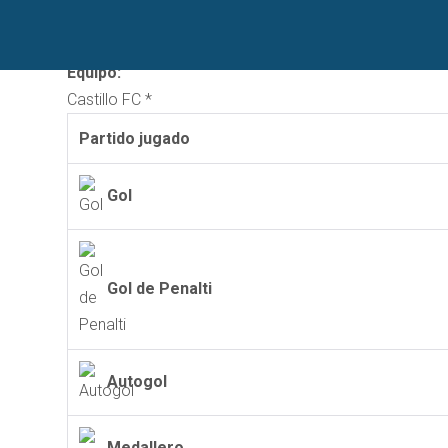
Nombre corto:
Francisco Almanzar
Equipo:
Castillo FC *
Partido jugado
Gol
Gol de Penalti
Autogol
Medallero