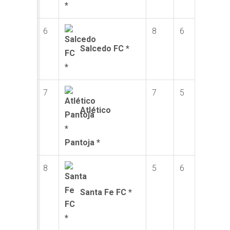
6
8
6
Salcedo FC *
7
7
5
Atlético
Pantoja *
8
5
6
Santa Fe FC *