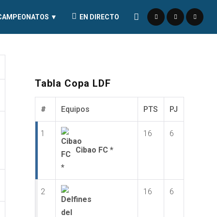
CAMPEONATOS ▼
EN DIRECTO
Tabla Copa LDF
#
Equipos
PTS
PJ
1
16
6
Cibao FC *
2
16
6