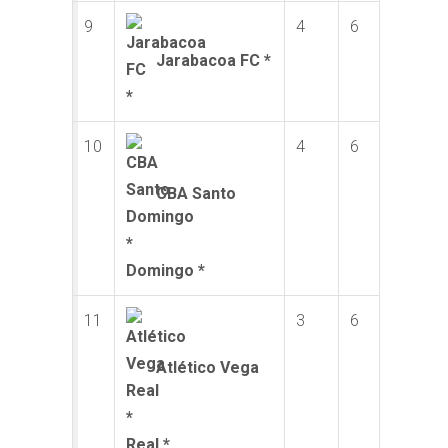
9
4
6
Jarabacoa FC *
10
4
6
CBA Santo
Domingo *
11
3
6
Atlético Vega
Real *