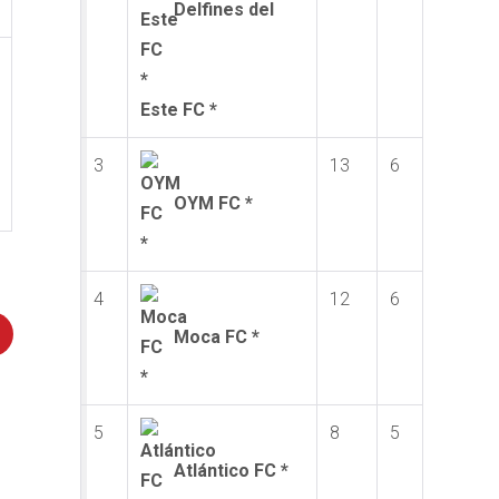
Delfines del
Este FC *
3
13
6
OYM FC *
4
12
6
Moca FC *
5
8
5
Atlántico FC *