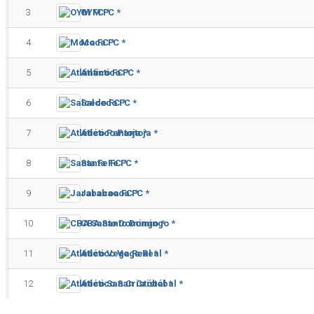
3
OYM FC *
4
Moca FC *
5
Atlántico FC *
6
Salcedo FC *
7
Atlético Pantoja *
8
Santa Fe FC *
9
Jarabacoa FC *
10
CBA Santo Domingo *
11
Atlético Vega Real *
12
Atlético San Cristóbal *