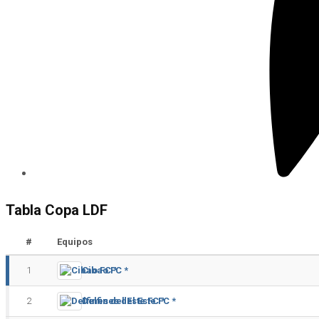
Tabla Copa LDF
#
Equipos
1
Cibao FC *
2
Delfines del Este FC *