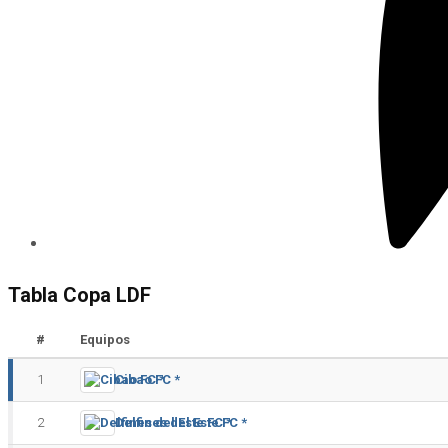
Tabla Copa LDF
#
Equipos
1
Cibao FC *
2
Delfines del Este FC *