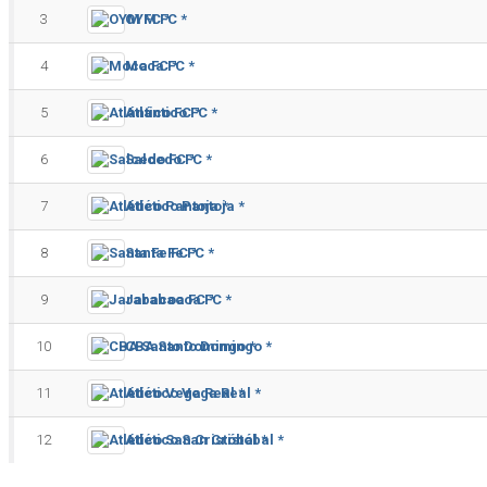
3
OYM FC *
4
Moca FC *
5
Atlántico FC *
6
Salcedo FC *
7
Atlético Pantoja *
8
Santa Fe FC *
9
Jarabacoa FC *
10
CBA Santo Domingo *
11
Atlético Vega Real *
12
Atlético San Cristóbal *