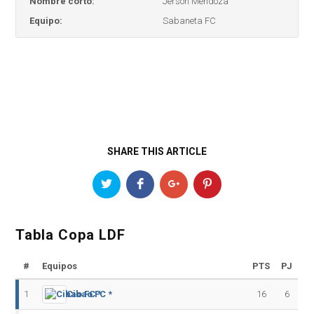
Nombre corto:
Jerson Mendoza
Equipo:
Sabaneta FC
SHARE THIS ARTICLE
Tabla Copa LDF
#
Equipos
PTS
PJ
1
Cibao FC *
16
6