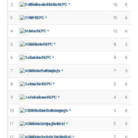
2
Delfines del Este FC *
16
6
3
OYM FC *
13
6
4
Moca FC *
12
6
5
Atlántico FC *
8
5
6
Salcedo FC *
8
6
7
Atlético Pantoja *
7
5
8
Santa Fe FC *
5
6
9
Jarabacoa FC *
4
6
10
CBA Santo Domingo *
4
6
11
Atlético Vega Real *
3
6
12
Atlético San Cristóbal *
2
6