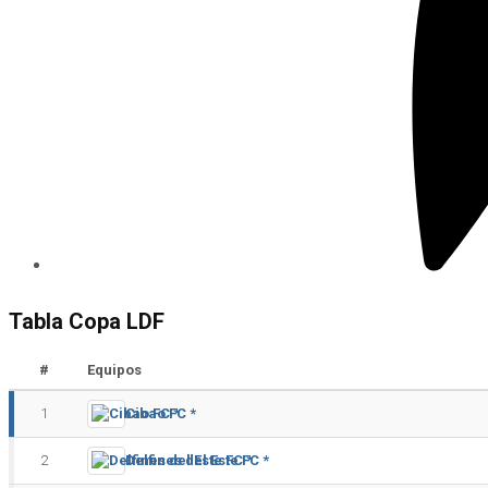
Tabla Copa LDF
#
Equipos
1
Cibao FC *
2
Delfines del Este FC *