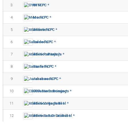
3
OYM FC *
4
Moca FC *
5
Atlántico FC *
6
Salcedo FC *
7
Atlético Pantoja *
8
Santa Fe FC *
9
Jarabacoa FC *
10
CBA Santo Domingo *
11
Atlético Vega Real *
12
Atlético San Cristóbal *