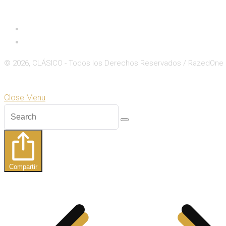
Inicio
Deportes
© 2026, CLÁSICO - Todos los Derechos Reservados / RazedOne
Close
Zoom
Close Menu
Compartir