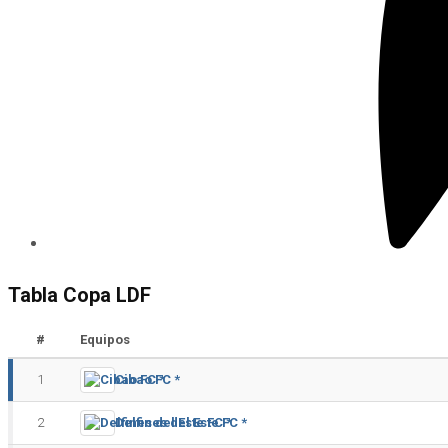
Tabla Copa LDF
#
Equipos
1
Cibao FC *
2
Delfines del Este FC *