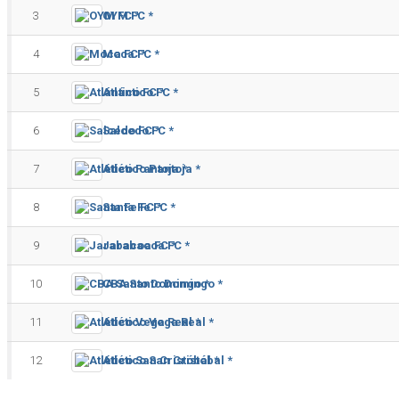
3
OYM FC *
4
Moca FC *
5
Atlántico FC *
6
Salcedo FC *
7
Atlético Pantoja *
8
Santa Fe FC *
9
Jarabacoa FC *
10
CBA Santo Domingo *
11
Atlético Vega Real *
12
Atlético San Cristóbal *