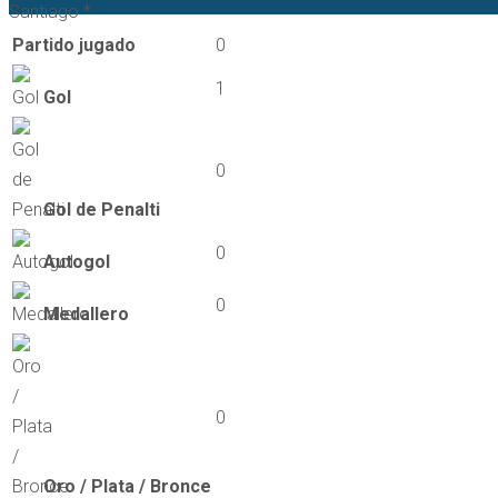
Santiago *
Partido jugado
0
1
Gol
0
Gol de Penalti
0
Autogol
0
Medallero
0
Oro / Plata / Bronce