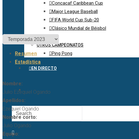
Concacaf Caribbean Cup
Major League Baseball
FIFA World Cup Sub-20
Clásico Mundial de Béisbol
OTROS CAMPEONATOS
Resumen
Ping Pong
Estadística
EN DIRECTO
Nombre:
Julio Ezequiel Ogando
Apellidos:
Ezequiel Ogando
Nombre corto:
Julio Ogando
Equipo: