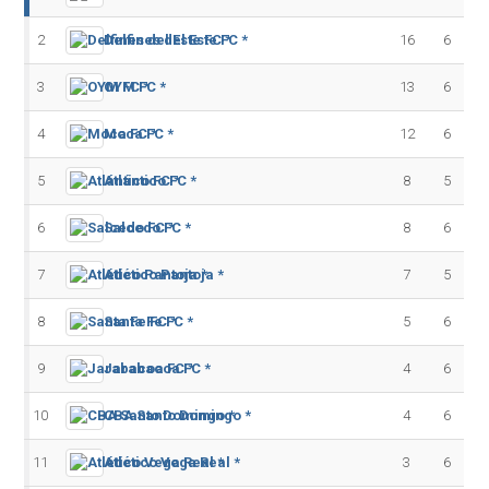
2
Delfines del Este FC *
16
6
3
OYM FC *
13
6
4
Moca FC *
12
6
5
Atlántico FC *
8
5
6
Salcedo FC *
8
6
7
Atlético Pantoja *
7
5
8
Santa Fe FC *
5
6
9
Jarabacoa FC *
4
6
10
CBA Santo Domingo *
4
6
11
Atlético Vega Real *
3
6