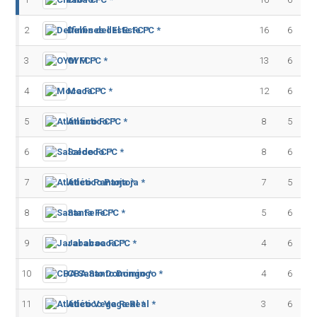
2
Delfines del Este FC *
16
6
3
OYM FC *
13
6
4
Moca FC *
12
6
5
Atlántico FC *
8
5
6
Salcedo FC *
8
6
7
Atlético Pantoja *
7
5
8
Santa Fe FC *
5
6
9
Jarabacoa FC *
4
6
10
CBA Santo Domingo *
4
6
11
Atlético Vega Real *
3
6