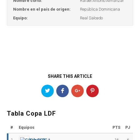
Nombre corto:
Rafael Antonio Almánzar
Nombre en el país de origen:
República Dominicana
Equipo:
Real Salcedo
SHARE THIS ARTICLE
Tabla Copa LDF
#
Equipos
PTS
PJ
1
Cibao FC *
16
6