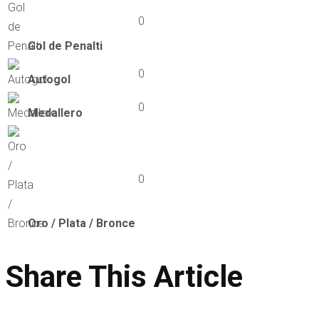
0
Gol de Penalti
0
Autogol
0
Medallero
0
Oro / Plata / Bronce
Share This Article