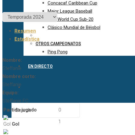
Concacaf Caribbean Cup
Major League Baseball
FIFA World Cup Sub-20
Clásico Mundial de Béisbol
Resumen
Estadística
OTROS CAMPEONATOS
Ping Pong
Nombre:
EN DIRECTO
Steffanie
Nombre corto:
Steffanie
Equipo:
Steffanie FC
Partido jugado
0
1
Gol