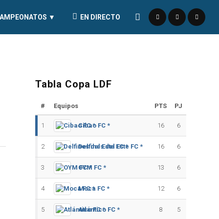
AMPEONATOS ▼
EN DIRECTO
Tabla Copa LDF
#
Equipos
PTS
PJ
1
Cibao FC *
16
6
2
Delfines del Este FC *
16
6
3
OYM FC *
13
6
4
Moca FC *
12
6
5
Atlántico FC *
8
5