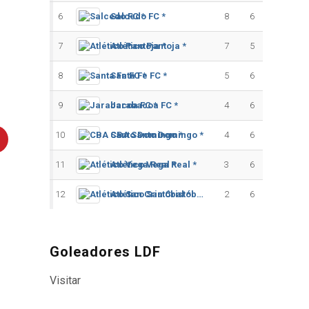
6
Salcedo FC *
8
6
7
Atlético Pantoja *
7
5
8
Santa Fe FC *
5
6
9
Jarabacoa FC *
4
6
10
CBA Santo Domingo *
4
6
11
Atlético Vega Real *
3
6
12
Atlético San Cristóbal *
2
6
Goleadores LDF
Visitar