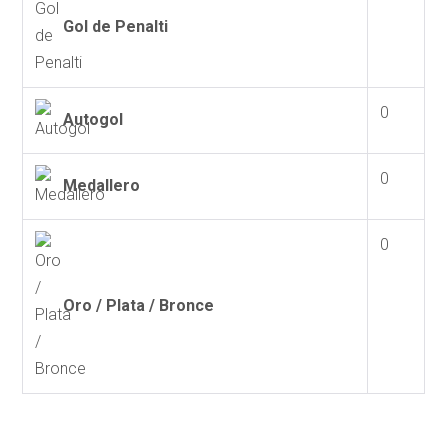
Gol de Penalti
0
Autogol
0
Medallero
0
Oro / Plata / Bronce