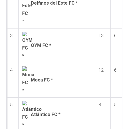
Delfines del Este FC *
3
13
6
OYM FC *
4
12
6
Moca FC *
5
8
5
Atlántico FC *