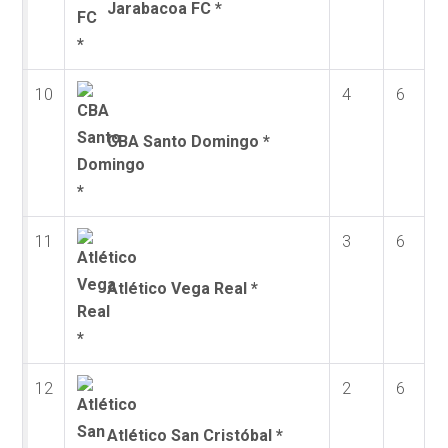
Jarabacoa FC *
10
4
6
CBA Santo Domingo *
11
3
6
Atlético Vega Real *
12
2
6
Atlético San Cristóbal *