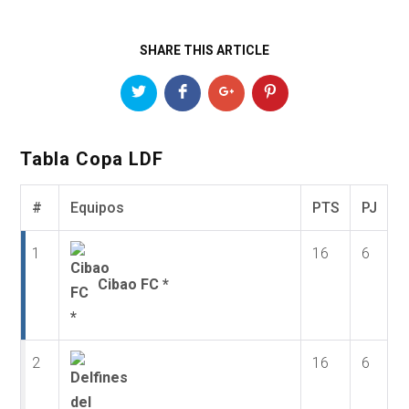
SHARE THIS ARTICLE
Tabla Copa LDF
#
Equipos
PTS
PJ
1
16
6
Cibao FC *
2
16
6