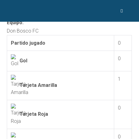
Nombre corto:
Wilfredo Báez (Pika)
Equipo:
Don Bosco FC
Partido jugado
0
0
Gol
1
Tarjeta Amarilla
0
Tarjeta Roja
0