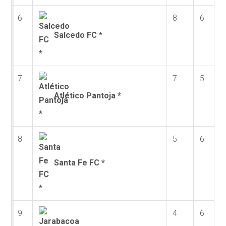
6
8
6
Salcedo FC *
7
7
5
Atlético Pantoja *
8
5
6
Santa Fe FC *
9
4
6