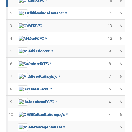
1
Cibao FC *
16
6
2
Delfines del Este FC *
16
6
3
OYM FC *
13
6
4
Moca FC *
12
6
5
Atlántico FC *
8
5
6
Salcedo FC *
8
6
7
Atlético Pantoja *
7
5
8
Santa Fe FC *
5
6
9
Jarabacoa FC *
4
6
10
CBA Santo Domingo *
4
6
11
Atlético Vega Real *
3
6