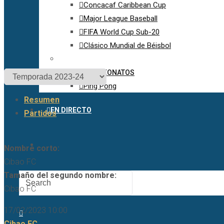
Concacaf Caribbean Cup
Major League Baseball
FIFA World Cup Sub-20
Clásico Mundial de Béisbol
OTROS CAMPEONATOS
Ping Pong
Resumen
EN DIRECTO
Partidos
Nombre corto:
Cibao FC
Tamaño del segundo nombre:
Cibao FC
17/02/2023 10:00
Cibao FC