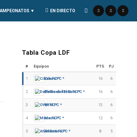
AMPEONATOS ▼
EN DIRECTO
Tabla Copa LDF
#
Equipos
PTS
PJ
1
Cibao FC *
16
6
2
Delfines del Este FC *
16
6
3
OYM FC *
13
6
4
Moca FC *
12
6
5
Atlántico FC *
8
5