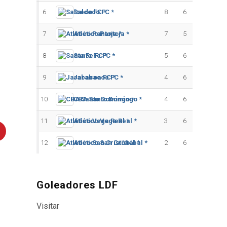
6
Salcedo FC *
8
6
7
Atlético Pantoja *
7
5
8
Santa Fe FC *
5
6
9
Jarabacoa FC *
4
6
10
CBA Santo Domingo *
4
6
11
Atlético Vega Real *
3
6
12
Atlético San Cristóbal *
2
6
Goleadores LDF
Visitar