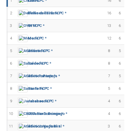
1
Cibao FC *
16
6
2
Delfines del Este FC *
16
6
3
OYM FC *
13
6
4
Moca FC *
12
6
5
Atlántico FC *
8
5
6
Salcedo FC *
8
6
7
Atlético Pantoja *
7
5
8
Santa Fe FC *
5
6
9
Jarabacoa FC *
4
6
10
CBA Santo Domingo *
4
6
11
Atlético Vega Real *
3
6