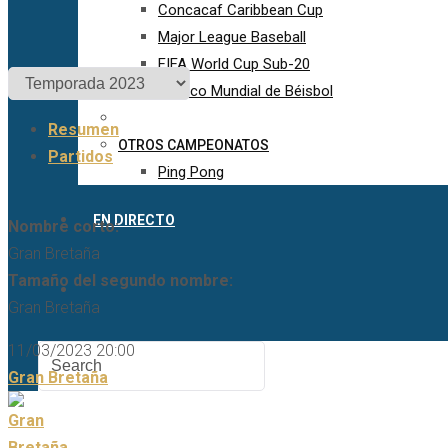
Concacaf Caribbean Cup
Major League Baseball
FIFA World Cup Sub-20
Clásico Mundial de Béisbol
Resumen
OTROS CAMPEONATOS
Partidos
Ping Pong
EN DIRECTO
Nombre corto:
Gran Bretaña
Tamaño del segundo nombre:
Gran Bretaña
11/03/2023 20:00
Gran Bretaña