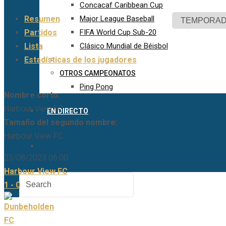
Concacaf Caribbean Cup
Resumen
Major League Baseball
Partidos
FIFA World Cup Sub-20
Lista
Clásico Mundial de Béisbol
Estadísticas de los jugadores
OTROS CAMPEONATOS
Ping Pong
Nombre corto:
Harbour View FC
EN DIRECTO
Tamaño del segundo nombre:
Harbour View FC
23/08/2023 06:00
Harbour View FC
1 - 0