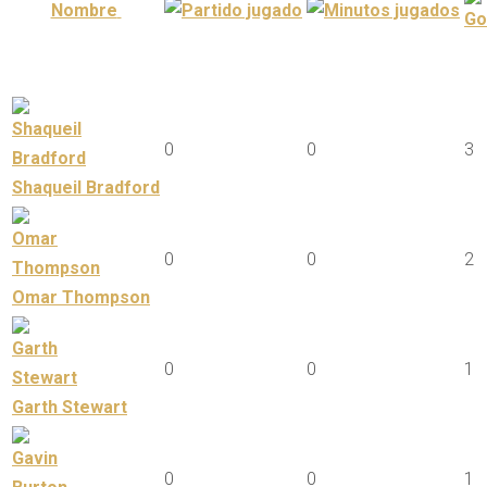
Nombre
0
0
3
Shaqueil Bradford
0
0
2
Omar Thompson
0
0
1
Garth Stewart
0
0
1