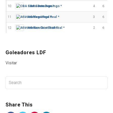
10
CBA Santo Domingo *
4
6
11
Atlético Vega Real *
3
6
12
Atlético San Cristóbal *
2
6
Goleadores LDF
Visitar
Share This