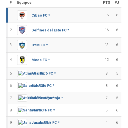
#
Equipos
PTS
PJ
1
16
6
Cibao FC *
2
16
6
Delfines del Este FC *
3
13
6
OYM FC *
4
12
6
Moca FC *
5
Atlántico FC *
8
5
6
Salcedo FC *
8
6
7
Atlético Pantoja *
7
5
8
Santa Fe FC *
5
6
9
Jarabacoa FC *
4
6