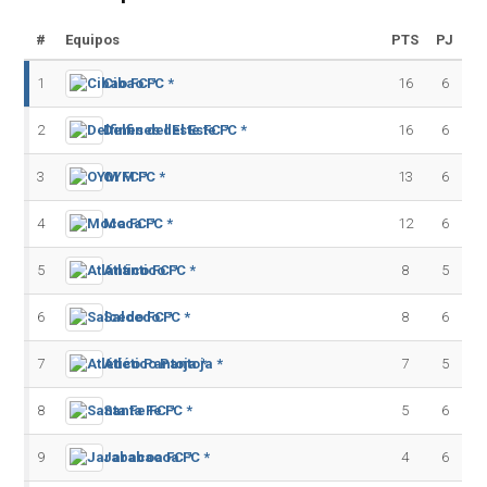
#
Equipos
PTS
PJ
1
Cibao FC *
16
6
2
Delfines del Este FC *
16
6
3
OYM FC *
13
6
4
Moca FC *
12
6
5
Atlántico FC *
8
5
6
Salcedo FC *
8
6
7
Atlético Pantoja *
7
5
8
Santa Fe FC *
5
6
9
Jarabacoa FC *
4
6