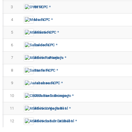
3
OYM FC *
4
Moca FC *
5
Atlántico FC *
6
Salcedo FC *
7
Atlético Pantoja *
8
Santa Fe FC *
9
Jarabacoa FC *
10
CBA Santo Domingo *
11
Atlético Vega Real *
12
Atlético San Cristóbal *