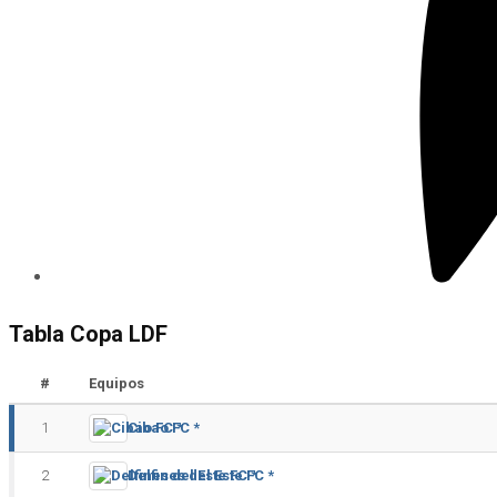
Tabla Copa LDF
#
Equipos
1
Cibao FC *
2
Delfines del Este FC *