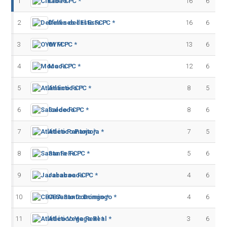
1
Cibao FC *
16
6
2
Delfines del Este FC *
16
6
3
OYM FC *
13
6
4
Moca FC *
12
6
5
Atlántico FC *
8
5
6
Salcedo FC *
8
6
7
Atlético Pantoja *
7
5
8
Santa Fe FC *
5
6
9
Jarabacoa FC *
4
6
10
CBA Santo Domingo *
4
6
11
Atlético Vega Real *
3
6