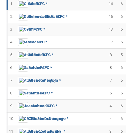
1
Cibao FC *
16
6
2
Delfines del Este FC *
16
6
3
OYM FC *
13
6
4
Moca FC *
12
6
5
Atlántico FC *
8
5
6
Salcedo FC *
8
6
7
Atlético Pantoja *
7
5
8
Santa Fe FC *
5
6
9
Jarabacoa FC *
4
6
10
CBA Santo Domingo *
4
6
11
Atlético Vega Real *
3
6