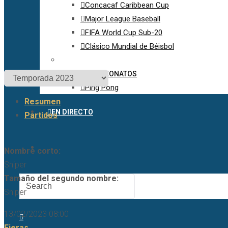
Concacaf Caribbean Cup
Major League Baseball
FIFA World Cup Sub-20
Clásico Mundial de Béisbol
OTROS CAMPEONATOS
Ping Pong
Resumen
EN DIRECTO
Partidos
Nombre corto:
Sniper
Tamaño del segundo nombre:
Sniper
13/02/2023 08:00
Fieras