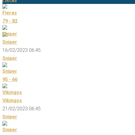
79 - 82
Sniper
16/02/2023 06:45
Sniper
95 - 66
Vikingos
21/02/2023 06:45
Sniper