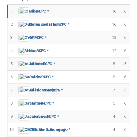
1
Cibao FC *
16
6
2
Delfines del Este FC *
16
6
3
OYM FC *
13
6
4
Moca FC *
12
6
5
Atlántico FC *
8
5
6
Salcedo FC *
8
6
7
Atlético Pantoja *
7
5
8
Santa Fe FC *
5
6
9
Jarabacoa FC *
4
6
10
CBA Santo Domingo *
4
6