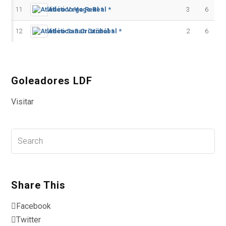
11
Atlético Vega Real *
3
6
12
Atlético San Cristóbal *
2
6
Goleadores LDF
Visitar
Share This
Facebook
Twitter