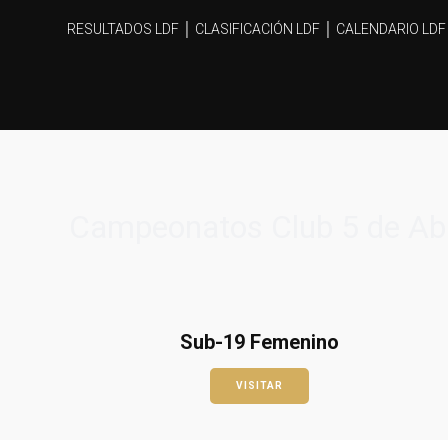
RESULTADOS LDF │
CLASIFICACIÓN LDF │
CALENDARIO LDF
Campeonatos Club 5 de Abr
Sub-19 Femenino
VISITAR