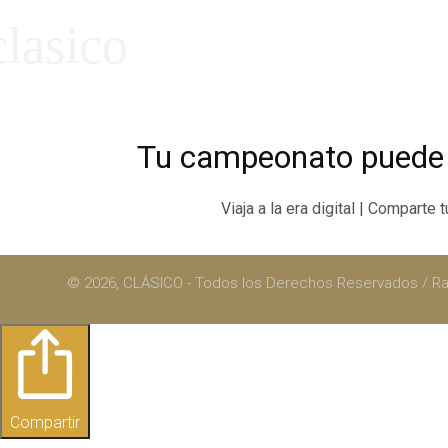
clasico
Tu campeonato puede 
Viaja a la era digital | Comparte 
© 2026, CLÁSICO - Todos los Derechos Reservados / 
Compartir