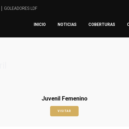
 │
GOLEADORES LDF
INICIO
NOTICIAS
COBERTURAS
il
Juvenil Femenino
VISITAR