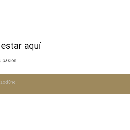
estar aquí
tu pasión
RazedOne