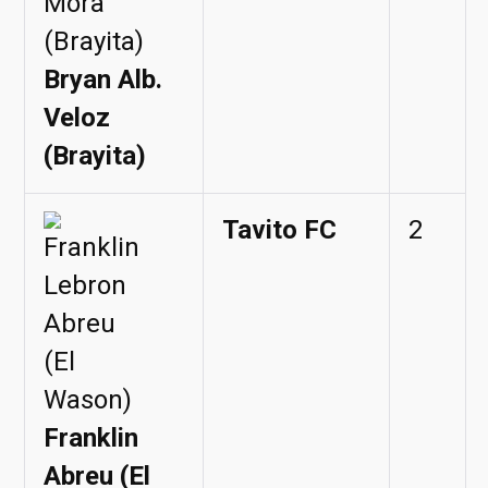
Bryan Alb.
Veloz
(Brayita)
Tavito FC
2
Franklin
Abreu (El