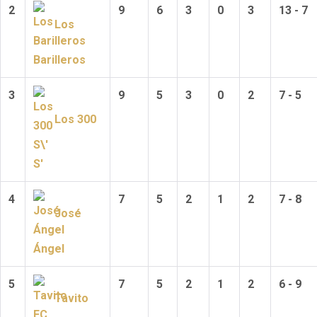
2
9
6
3
0
3
13 - 7
Los
Barilleros
3
9
5
3
0
2
7 - 5
Los 300
S'
4
7
5
2
1
2
7 - 8
José
Ángel
5
7
5
2
1
2
6 - 9
Tavito