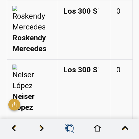
Los 300 S'
0
Roskendy
Mercedes
Los 300 S'
0
Neiser
López
Inicio
Deportes
© 2026, CLÁSICO - Todos los Derechos Reservados /
Los 300 S'
0
RazedOne