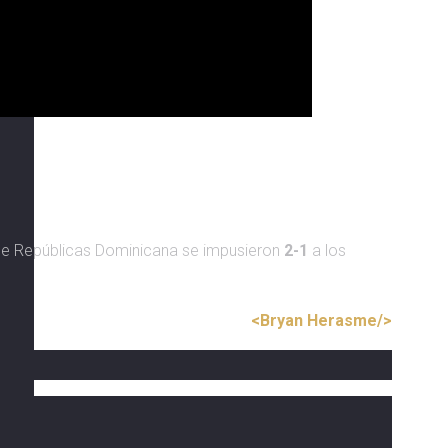
e Repúblicas Dominicana se impusieron
2-1
a los
<Bryan Herasme/>