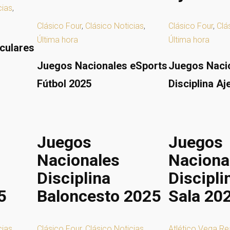
cias
,
Clásico Four
,
Clásico Noticias
,
Clásico Four
,
Clá
Última hora
Última hora
culares
Juegos Nacionales eSports
Juegos Naci
Fútbol 2025
Disciplina A
Juegos
Juegos
Nacionales
Naciona
Disciplina
Discipli
5
Baloncesto 2025
Sala 20
cias
,
Clásico Four
,
Clásico Noticias
,
Atlético Vega Re