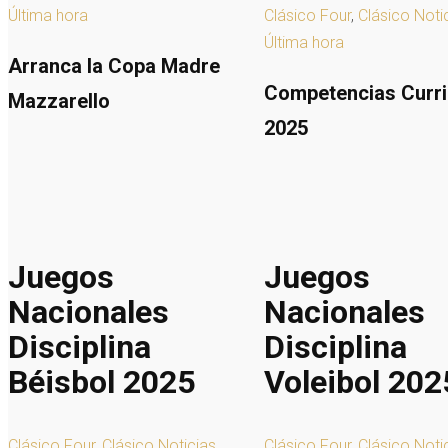
Última hora
Clásico Four
,
Clásico Noti
Última hora
Arranca la Copa Madre
Competencias Curri
Mazzarello
2025
Juegos
Juegos
Nacionales
Nacionales
Disciplina
Disciplina
Béisbol 2025
Voleibol 202
Clásico Four
,
Clásico Noticias
,
Clásico Four
,
Clásico Noti