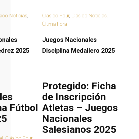
sico Noticias
,
Clásico Four
,
Clásico Noticias
,
Última hora
onales
Juegos Nacionales
jedrez 2025
Disciplina Medallero 2025
Protegido: Ficha
les
de Inscripción
na Fútbol
Atletas – Juegos
25
Nacionales
Salesianos 2025
al
,
Clásico Four
,