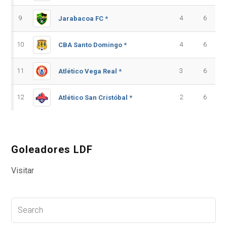
9
4
6
Jarabacoa FC *
10
4
6
CBA Santo Domingo *
11
3
6
Atlético Vega Real *
12
2
6
Atlético San Cristóbal *
Goleadores LDF
Visitar