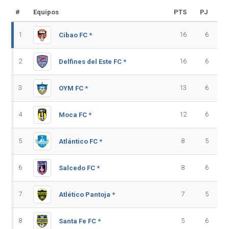
#
Equipos
PTS
PJ
1
16
6
Cibao FC *
2
16
6
Delfines del Este FC *
3
13
6
OYM FC *
4
12
6
Moca FC *
5
8
5
Atlántico FC *
6
8
6
Salcedo FC *
7
7
5
Atlético Pantoja *
8
5
6
Santa Fe FC *