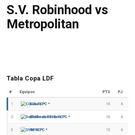
S.V. Robinhood vs
Metropolitan
Tabla Copa LDF
#
Equipos
PTS
PJ
1
Cibao FC *
16
6
2
Delfines del Este FC *
16
6
3
OYM FC *
13
6