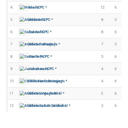
4
Moca FC *
12
6
5
Atlántico FC *
8
5
6
Salcedo FC *
8
6
7
Atlético Pantoja *
7
5
8
Santa Fe FC *
5
6
9
Jarabacoa FC *
4
6
10
CBA Santo Domingo *
4
6
11
Atlético Vega Real *
3
6
12
Atlético San Cristóbal *
2
6