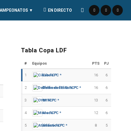
AMPEONATOS ▼
EN DIRECTO
Tabla Copa LDF
#
Equipos
PTS
PJ
1
Cibao FC *
16
6
2
Delfines del Este FC *
16
6
3
OYM FC *
13
6
4
Moca FC *
12
6
5
Atlántico FC *
8
5