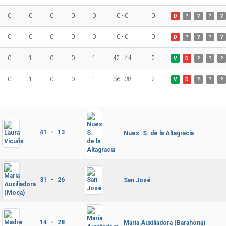
0
0
0
0
0
0 - 0
0
D
?
?
?
?
0
0
0
0
0
0 - 0
0
D
?
?
?
?
0
1
0
0
1
42 - 44
-2
V
D
?
?
?
0
1
0
0
1
36 - 38
-2
V
D
?
?
?
41 - 13
Nues. S. de la Altagracia
31 - 26
San José
14 - 28
María Auxiliadora (Barahona)