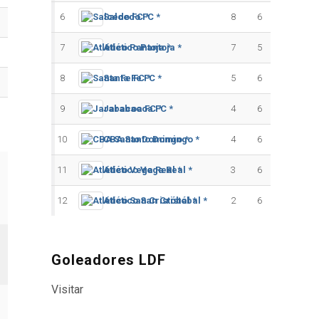
6
Salcedo FC *
8
6
7
Atlético Pantoja *
7
5
8
Santa Fe FC *
5
6
9
Jarabacoa FC *
4
6
10
CBA Santo Domingo *
4
6
11
Atlético Vega Real *
3
6
12
Atlético San Cristóbal *
2
6
Goleadores LDF
Visitar