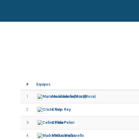
#
Equipos
1
María Auxiliadora (Moca)
2
Cristo Rey
3
Celina Pelier
4
Madre Mazzarello