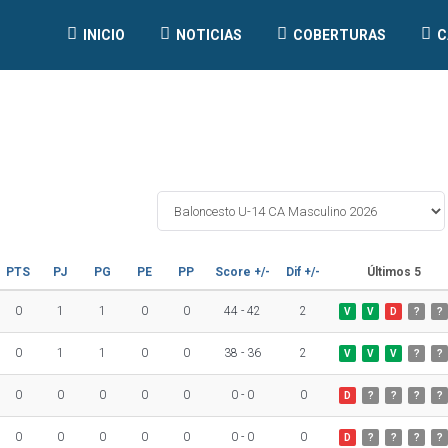
INICIO
NOTICIAS
COBERTURAS
C
PTS
PJ
PG
PE
PP
Score +/-
Dif +/-
Últimos 5
0
1
1
0
0
44 - 42
2
V
V
D
?
?
0
1
1
0
0
38 - 36
2
V
V
V
?
?
0
0
0
0
0
0 - 0
0
D
?
?
?
?
0
0
0
0
0
0 - 0
0
D
?
?
?
?