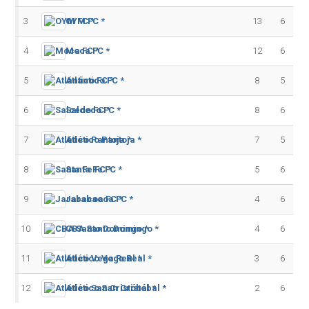
3
OYM FC *
13
6
4
Moca FC *
12
6
5
Atlántico FC *
8
5
6
Salcedo FC *
8
6
7
Atlético Pantoja *
7
5
8
Santa Fe FC *
5
6
9
Jarabacoa FC *
4
6
10
CBA Santo Domingo *
4
6
11
Atlético Vega Real *
3
6
12
Atlético San Cristóbal *
2
6