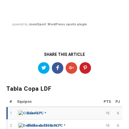
powered by
JoomSport: WordPress sports plugin
SHARE THIS ARTICLE
Tabla Copa LDF
#
Equipos
PTS
PJ
1
Cibao FC *
16
6
2
Delfines del Este FC *
16
6