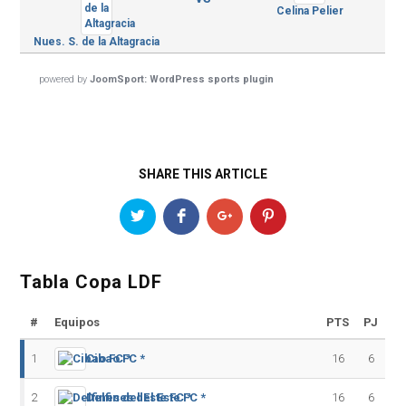
Celina Pelier
Nues. S. de la Altagracia
powered by
JoomSport: WordPress sports plugin
SHARE THIS ARTICLE
Tabla Copa LDF
#
Equipos
PTS
PJ
1
Cibao FC *
16
6
2
Delfines del Este FC *
16
6