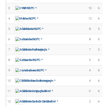
3
OYM FC *
13
6
4
Moca FC *
12
6
5
Atlántico FC *
8
5
6
Salcedo FC *
8
6
7
Atlético Pantoja *
7
5
8
Santa Fe FC *
5
6
9
Jarabacoa FC *
4
6
10
CBA Santo Domingo *
4
6
11
Atlético Vega Real *
3
6
12
Atlético San Cristóbal *
2
6