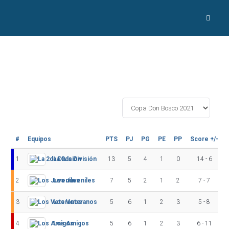
#
Equipos
PTS
PJ
PG
PE
PP
Score +/-
1
La 2da División
13
5
4
1
0
14 - 6
2
Los Juveniles
7
5
2
1
2
7 - 7
3
Los Veteranos
5
6
1
2
3
5 - 8
4
Los Amigos
5
6
1
2
3
6 - 11