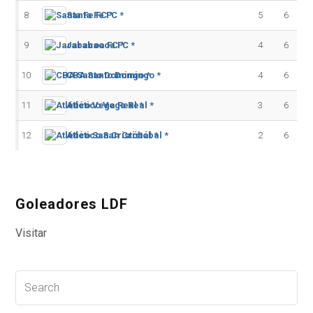
8
Santa Fe FC *
5
6
9
Jarabacoa FC *
4
6
10
CBA Santo Domingo *
4
6
11
Atlético Vega Real *
3
6
12
Atlético San Cristóbal *
2
6
Goleadores LDF
Visitar