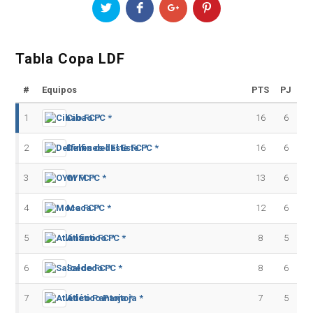
Tabla Copa LDF
#
Equipos
PTS
PJ
1
Cibao FC *
16
6
2
Delfines del Este FC *
16
6
3
OYM FC *
13
6
4
Moca FC *
12
6
5
Atlántico FC *
8
5
6
Salcedo FC *
8
6
7
Atlético Pantoja *
7
5