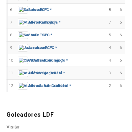
6
Salcedo FC *
8
6
7
Atlético Pantoja *
7
5
8
Santa Fe FC *
5
6
9
Jarabacoa FC *
4
6
10
CBA Santo Domingo *
4
6
11
Atlético Vega Real *
3
6
12
Atlético San Cristóbal *
2
6
Goleadores LDF
Visitar