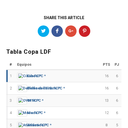
SHARE THIS ARTICLE
Tabla Copa LDF
#
Equipos
PTS
PJ
1
Cibao FC *
16
6
2
Delfines del Este FC *
16
6
3
OYM FC *
13
6
4
Moca FC *
12
6
5
Atlántico FC *
8
5