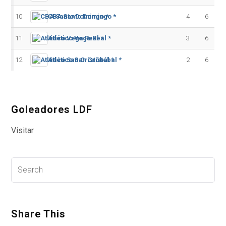
10
CBA Santo Domingo *
4
6
11
Atlético Vega Real *
3
6
12
Atlético San Cristóbal *
2
6
Goleadores LDF
Visitar
Share This