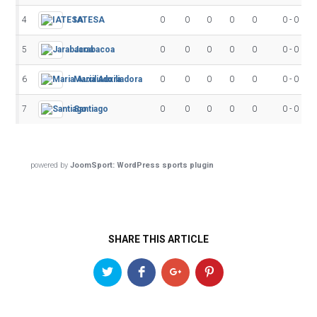
4
IATESA
0
0
0
0
0
0 - 0
5
Jarabacoa
0
0
0
0
0
0 - 0
6
Maria Auxiliadora
0
0
0
0
0
0 - 0
7
Santiago
0
0
0
0
0
0 - 0
powered by
JoomSport: WordPress sports plugin
SHARE THIS ARTICLE