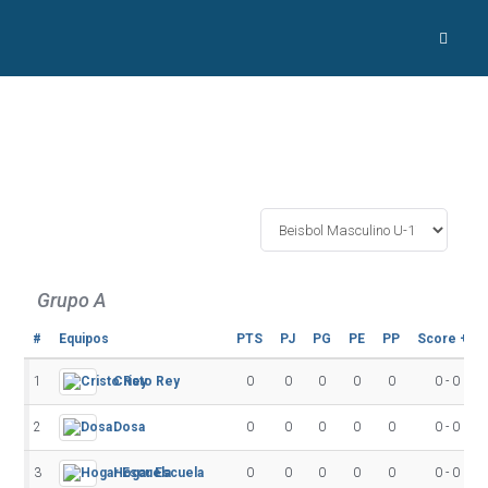
Grupo A
#
Equipos
PTS
PJ
PG
PE
PP
Score +/-
1
Cristo Rey
0
0
0
0
0
0 - 0
2
Dosa
0
0
0
0
0
0 - 0
3
Hogar Escuela
0
0
0
0
0
0 - 0