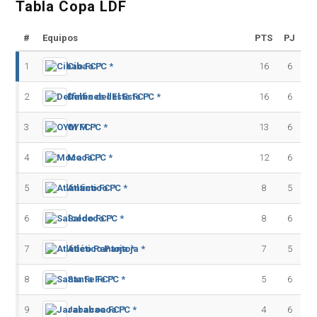
Tabla Copa LDF
#
Equipos
PTS
PJ
1
Cibao FC *
16
6
2
Delfines del Este FC *
16
6
3
OYM FC *
13
6
4
Moca FC *
12
6
5
Atlántico FC *
8
5
6
Salcedo FC *
8
6
7
Atlético Pantoja *
7
5
8
Santa Fe FC *
5
6
9
Jarabacoa FC *
4
6