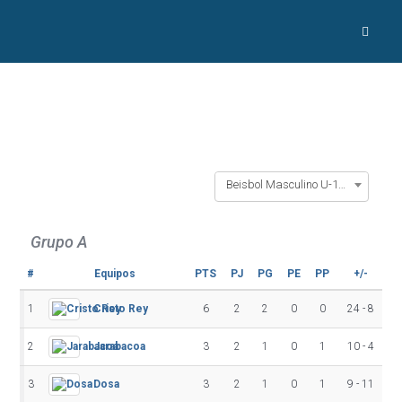
Beisbol Masculino U-13 2025
Grupo A
#
Equipos
PTS
PJ
PG
PE
PP
+/-
D
1
Cristo Rey
6
2
2
0
0
24 - 8
1
2
Jarabacoa
3
2
1
0
1
10 - 4
3
Dosa
3
2
1
0
1
9 - 11
-