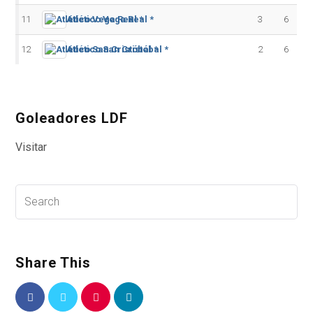
11
Atlético Vega Real *
3
6
12
Atlético San Cristóbal *
2
6
Goleadores LDF
Visitar
Share This