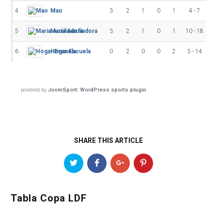
4
Mao
3
2
1
0
1
4 - 7
-
5
Maria Auxiliadora
3
2
1
0
1
10 - 18
-
6
Hogar Escuela
0
2
0
0
2
5 - 14
-
powered by
JoomSport: WordPress sports plugin
SHARE THIS ARTICLE
Tabla Copa LDF