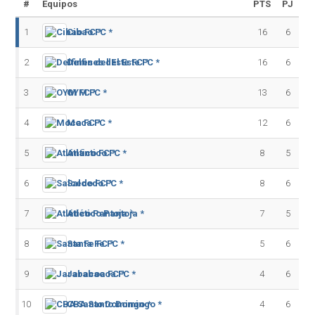
#
Equipos
PTS
PJ
1
Cibao FC *
16
6
2
Delfines del Este FC *
16
6
3
OYM FC *
13
6
4
Moca FC *
12
6
5
Atlántico FC *
8
5
6
Salcedo FC *
8
6
7
Atlético Pantoja *
7
5
8
Santa Fe FC *
5
6
9
Jarabacoa FC *
4
6
10
CBA Santo Domingo *
4
6