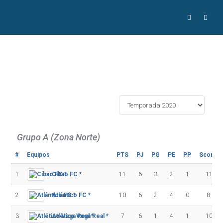
Grupo A (Zona Norte)
#
Equipos
PTS
PJ
PG
PE
PP
Score +
1
Cibao FC *
11
6
3
2
1
11 - 5
2
Atlántico FC *
10
6
2
4
0
8 - 4
3
Atlético Vega Real *
7
6
1
4
1
10 - 8