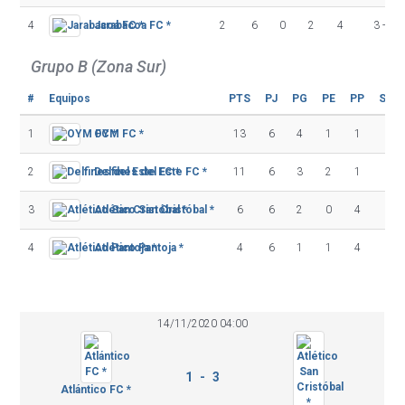
4
Jarabacoa FC *
2
6
0
2
4
3 - 15
Grupo B (Zona Sur)
#
Equipos
PTS
PJ
PG
PE
PP
Scor
1
OYM FC *
13
6
4
1
1
8 
2
Delfines del Este FC *
11
6
3
2
1
8 
3
Atlético San Cristóbal *
6
6
2
0
4
8 -
4
Atlético Pantoja *
4
6
1
1
4
7 
14/11/2020 04:00
1 - 3
Atlántico FC *