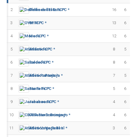
2
Delfines del Este FC *
16
6
3
OYM FC *
13
6
4
Moca FC *
12
6
5
Atlántico FC *
8
5
6
Salcedo FC *
8
6
7
Atlético Pantoja *
7
5
8
Santa Fe FC *
5
6
9
Jarabacoa FC *
4
6
10
CBA Santo Domingo *
4
6
11
Atlético Vega Real *
3
6