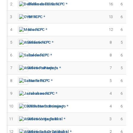
2
Delfines del Este FC *
16
6
3
OYM FC *
13
6
4
Moca FC *
12
6
5
Atlántico FC *
8
5
6
Salcedo FC *
8
6
7
Atlético Pantoja *
7
5
8
Santa Fe FC *
5
6
9
Jarabacoa FC *
4
6
10
CBA Santo Domingo *
4
6
11
Atlético Vega Real *
3
6
12
Atlético San Cristóbal *
2
6