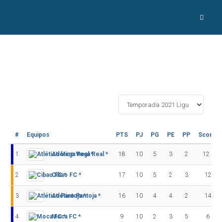
#
Equipos
PTS
PJ
PG
PE
PP
Score +
1
Atlético Vega Real *
18
10
5
3
2
12 - 12
2
Cibao FC *
17
10
5
2
3
12 - 6
3
Atlético Pantoja *
16
10
4
4
2
14 - 9
4
Moca FC *
9
10
2
3
5
6 - 9