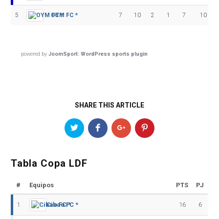
5
OYM FC *
7
10
2
1
7
10 - 19
powered by
JoomSport: WordPress sports plugin
SHARE THIS ARTICLE
Tabla Copa LDF
#
Equipos
PTS
PJ
1
Cibao FC *
16
6