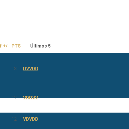
f +/-
PTS
Últimos 5
13
D
V
V
D
D
8
12
V
D
D
V
V
0
12
V
D
V
D
D