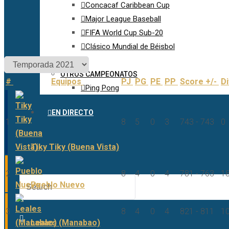
Concacaf Caribbean Cup
Major League Baseball
FIFA World Cup Sub-20
Clásico Mundial de Béisbol
OTROS CAMPEONATOS
#
Equipos
PJ
PG
PE
PP
Score +/-
Di
Ping Pong
EN DIRECTO
1
8
5
0
3
743 - 743
0
Tiky Tiky (Buena Vista)
2
8
4
0
4
781 - 763
1
Pueblo Nuevo
3
8
4
0
4
821 - 811
1
Leales (Manabao)