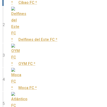
Cibao FC *
2
Delfines del Este FC *
3
OYM FC *
4
Moca FC *
5