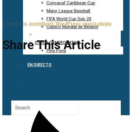
Concacaf Caribbean Cup
Major League Baseball
FIFA World Cup Sub-20
powered by
JoomSport: WordPress sports plugin
Clásico Mundial de Béisbol
Share This Article
OTROS CAMPEONATOS
Ping Pong
EN DIRECTO