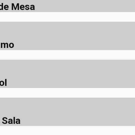
 de Mesa
smo
ol
 Sala