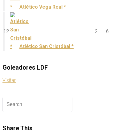
Atlético Vega Real *
12
2
6
Atlético San Cristóbal *
Goleadores LDF
Visitar
Share This