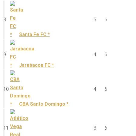
8
5
6
Santa Fe FC *
9
4
6
Jarabacoa FC *
10
4
6
CBA Santo Domingo *
11
3
6