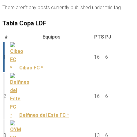
There aren't any posts currently published under this tag.
Tabla Copa LDF
#
Equipos
PTS
PJ
1
16
6
Cibao FC *
2
16
6
Delfines del Este FC *
3
13
6