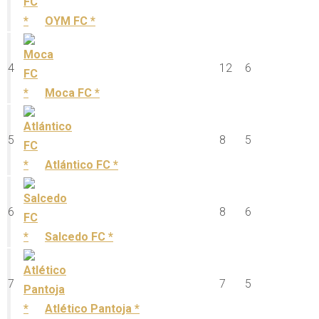
OYM FC *
4
12
6
Moca FC *
5
8
5
Atlántico FC *
6
8
6
Salcedo FC *
7
7
5
Atlético Pantoja *