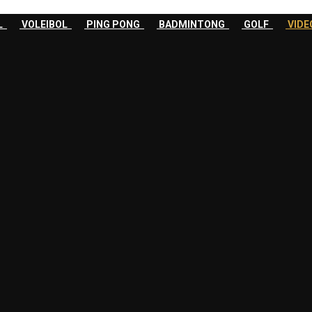
OL
VOLEIBOL
PING PONG
BADMINTONG
GOLF
VID