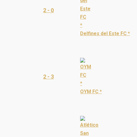
2 - 0
Delfines del Este FC *
2 - 3
OYM FC *