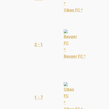
Cibao FC *
2 - 1
Bauger FC *
1 - 7