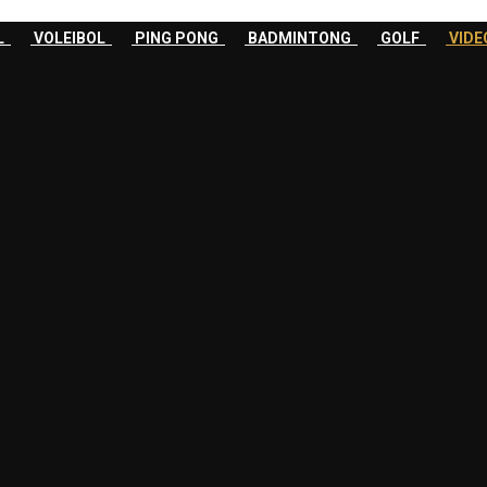
OL
VOLEIBOL
PING PONG
BADMINTONG
GOLF
VID