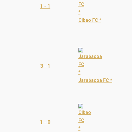
1 - 1
Cibao FC *
3 - 1
Jarabacoa FC *
1 - 0