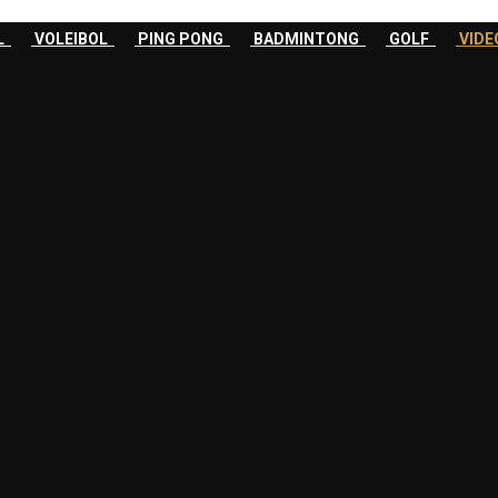
OL
VOLEIBOL
PING PONG
BADMINTONG
GOLF
VID