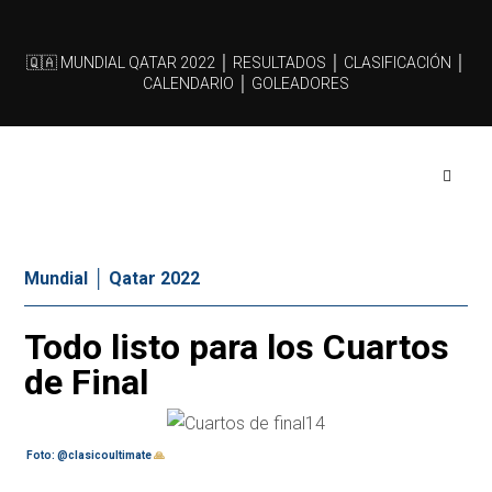
🇶🇦 MUNDIAL QATAR 2022 │
RESULTADOS │
CLASIFICACIÓN │
CALENDARIO │
GOLEADORES
Mundial │ Qatar 2022
Todo listo para los Cuartos
de Final
Foto: @clasicoultimate
🙏